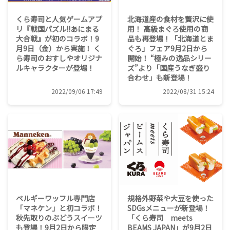
くら寿司と人気ゲームアプ
北海道産の食材を贅沢に使
リ『戦国パズル!!あにまる
用！ 高級まぐろ使用の商
大合戦』が初のコラボ！9
品も再登場！「北海道とま
月9日（金）から実施！ く
ぐろ」フェア9月2日から
ら寿司のおすしやオリジナ
開始！ “極みの逸品シリー
ルキャラクターが登場！
ズ”より「国産うなぎ盛り
合わせ」も新登場！
2022/09/06 17:49
2022/08/31 15:24
ベルギーワッフル専門店
規格外野菜や大豆を使った
「マネケン」と初コラボ！
SDGsメニューが新登場！
秋先取りのぶどうスイーツ
「くら寿司 meets
も登場！9月2日から限定
BEAMS JAPAN」が9月2日