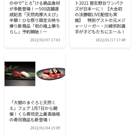
の中で“とろ”ける絶品食材
ト2021 習志野台ワンパク
が多数登場！ー500店舗達
ズが日本一に！ 【大会初
成記念「天然肉厚大えび」
の決勝戦LIVE配信も実
半額！ひな祭り限定お持ち
施】 特別ゲストの元メジ
帰り新商品「祝の極上華ち
ャーリーガー・川﨑宗則選
らし」予約開始！ー
手が子どもたちにエール！
2022/02/07 17:03
2022/01/17 17:49
「大間のまぐろと天然く
え」フェア 1月7日から開
催！くら寿司史上最高価格
の寿司商品も新登場！
2022/01/04 15:09