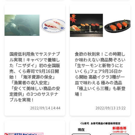
国産低利用魚でサステナブ
食欲の秋到来！この時期し
ル実現！キャベツで養殖し
か味わえない商品勢ぞろい
た「ニザダイ」初の全国販
｢生サーモンと新物うにと
売、くら寿司で9月16日開
いくら｣フェア9月16日か
始！ 「海洋資源の保全」
ら開始 高級イクラ3種が一
「漁業者の収入安定」
皿で味わえる 極みの逸品
「安くて美味しい商品の安
「極上いくら三種」も新登
定提供」の3つのサステナ
場！
ブルを実現！
2022/09/14 14:44
2022/09/13 15:22