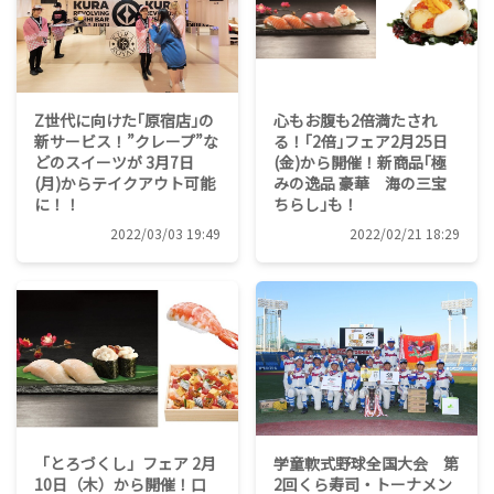
Z世代に向けた｢原宿店｣の
心もお腹も2倍満たされ
新サービス！”クレープ”な
る！｢2倍｣フェア2月25日
どのスイーツが 3月7日
(金)から開催！新商品｢極
(月)からテイクアウト可能
みの逸品 豪華 海の三宝
に！！
ちらし｣も！
2022/03/03 19:49
2022/02/21 18:29
「とろづくし」フェア 2月
学童軟式野球全国大会 第
10日（木）から開催！口
2回くら寿司・トーナメン