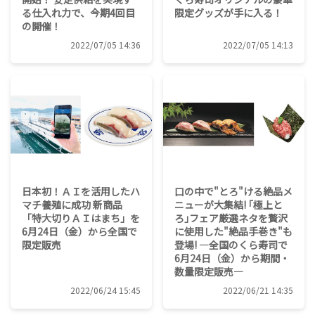
る仕入れ力で、今期4回目
限定グッズが手に入る！
の開催！
2022/07/05 14:36
2022/07/05 14:13
日本初！ＡＩを活用したハ
口の中で"とろ"ける絶品メ
マチ養殖に成功 新商品
ニューが大集結! ｢極上と
「特大切りＡＩはまち」を
ろ｣フェア厳選ネタを贅沢
6月24日（金）から全国で
に使用した"絶品手巻き"も
限定販売
登場! ―全国のくら寿司で
6月24日（金）から期間・
数量限定販売―
2022/06/24 15:45
2022/06/21 14:35