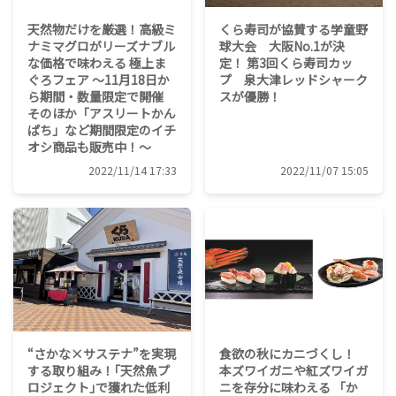
天然物だけを厳選！高級ミ
くら寿司が協賛する学童野
ナミマグロがリーズナブル
球大会 大阪No.1が決
な価格で味わえる 極上ま
定！ 第3回くら寿司カッ
ぐろフェア ～11月18日か
プ 泉大津レッドシャーク
ら期間・数量限定で開催
スが優勝！
そのほか「アスリートかん
ぱち」など期間限定のイチ
オシ商品も販売中！～
2022/11/14 17:33
2022/11/07 15:05
“さかな×サステナ”を実現
食欲の秋にカニづくし！
する取り組み！｢天然魚プ
本ズワイガニや紅ズワイガ
ロジェクト｣で獲れた低利
ニを存分に味わえる 「か