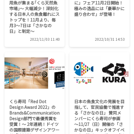
用魚が集まる｢くら天然魚
に」フェア11月2日開始！
市場｣～ 大幅減少！深刻化
極みの逸品には「豪華かに
する日本人の魚食離れにス
盛り合わせ」が登場！
トップを！11月より、毎
月3〜7日は「さかなの
日」と制定～
2022/11/03 11:40
2022/10/31 14:53
くら寿司「Red Dot
日本の魚食文化の発展を目
Design Award 2022」の
指して、官民協働で推進す
Brands&Communication
る「さかなの日」 賛同メ
Design部門で最優秀賞を
ンバーにくら寿司が参画
受賞！～ 2年連続！ドイツ
～11/27（日）開催の「さ
の国際建築デザインアワー
かなの日」キックオフイベ