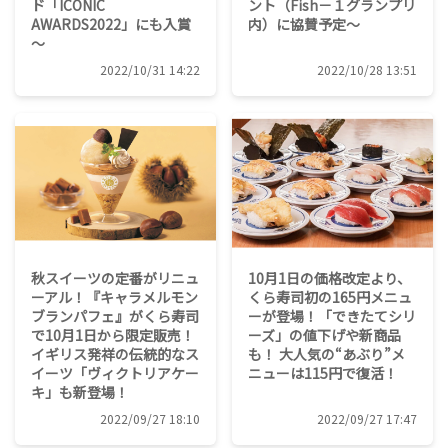
ド「ICONIC
ント（Fish－１グランプリ
AWARDS2022」にも入賞
内）に協賛予定～
～
2022/10/31 14:22
2022/10/28 13:51
秋スイーツの定番がリニュ
10月1日の価格改定より、
ーアル！『キャラメルモン
くら寿司初の165円メニュ
ブランパフェ』がくら寿司
ーが登場！「できたてシリ
で10月1日から限定販売！
ーズ」の値下げや新商品
イギリス発祥の伝統的なス
も！ 大人気の“あぶり”メ
イーツ「ヴィクトリアケー
ニューは115円で復活！
キ」も新登場！
2022/09/27 18:10
2022/09/27 17:47