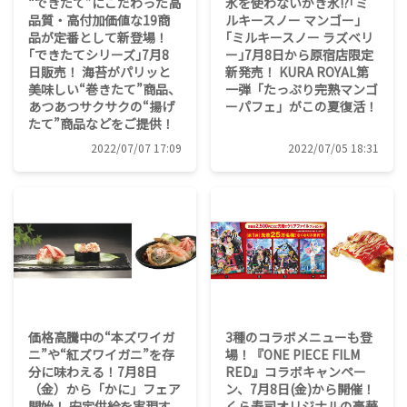
“できたて”にこだわった高
氷を使わないかき氷!?｢ミ
品質・高付加価値な19商
ルキースノー マンゴー｣
品が定番として新登場！
｢ミルキースノー ラズベリ
｢できたてシリーズ｣7月8
ー｣7月8日から原宿店限定
日販売！ 海苔がパリッと
新発売！ KURA ROYAL第
美味しい“巻きたて”商品、
一弾「たっぷり完熟マンゴ
あつあつサクサクの“揚げ
ーパフェ」がこの夏復活！
たて”商品などをご提供！
2022/07/07 17:09
2022/07/05 18:31
価格高騰中の“本ズワイガ
3種のコラボメニューも登
ニ”や“紅ズワイガニ”を存
場！『ONE PIECE FILM
分に味わえる！7月8日
RED』コラボキャンペー
（金）から「かに」フェア
ン、7月8日(金)から開催！
開始！ 安定供給を実現す
くら寿司オリジナルの豪華