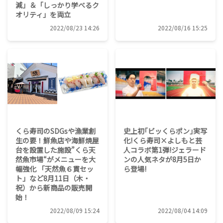
減」＆「しっかり学べるク
オリティ」を両立
2022/08/23 14:26
2022/08/16 15:25
くら寿司のSDGsや漁業創
史上初｢ビッくらポン｣実写
生の要！鮮魚店や海鮮焼屋
化!くら寿司×よしもと芸
台を設置した施設”くら天
人コラボ第1弾!ジェラード
然魚市場“がメニューを大
ンの人気ネタが8月5日か
幅強化 「天然魚６貫セッ
ら登場!
ト」など8月11日（木・
祝）から新商品の販売開
始！
2022/08/09 15:24
2022/08/04 14:09