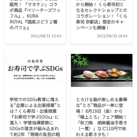
販売！ 「マネケン」コラ
から開始！ くら寿司初と
ボ商品『ベリーチーズワッ
なるセレクトショップとの
フル』、KURA
コラボレーション！「くら
ROYAL『国産ぶどう２種
寿司 京都店」限定のキャ
のパフェ』
ンペーンも開催！
2022/08/31 15:03
2022/08/29 16:03
学校でのSDGs教育に増え
とろける脂が楽しめる豪華
る“企業による出張授業”と
な“とろ”商品が一挙に登
は？くら寿司・出張授業
場！ 8月19日（金）から
『お寿司で学ぶSDGs』に
「極上とろ」フェア開始！
潜入！ 学習指導要領に
「秋刀魚 胡麻醤油手巻き
SDGsの理念が組み込まれ
（一貫）」など110円で味
て約2年 「現場の負担の軽
わえる新ネタも！