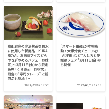
京都府産の宇治抹茶を贅沢
｢スマート養殖｣が本格始
に使用した新商品 KURA
動！大手外食チェーン初
ROYAL｢お抹茶アイスどら
｢AI桜鯛｣など “大とろと愛
やき｣｢のめるパフェ お抹
媛県フェア”3月11日(金)か
茶｣～3月11日(金)から限定
ら開催
販売 ｢くら寿司 原宿店｣
限定の“寿司クレープ”に新
商品も登場！～
2022/03/07 17:52
2022/03/07 17:13