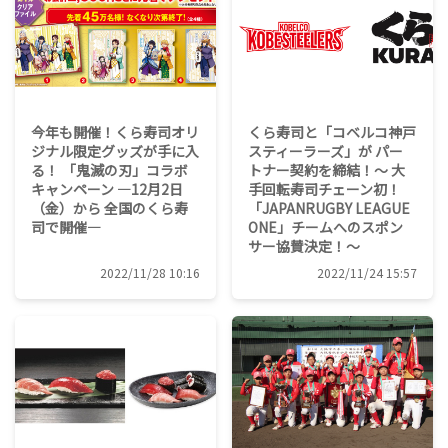
今年も開催！くら寿司オリ
くら寿司と「コベルコ神戸
ジナル限定グッズが手に入
スティーラーズ」が パー
る！ 「鬼滅の刃」コラボ
トナー契約を締結！～ 大
キャンペーン ―12月2日
手回転寿司チェーン初！
（金）から 全国のくら寿
「JAPANRUGBY LEAGUE
司で開催―
ONE」チームへのスポン
サー協賛決定！～
2022/11/28 10:16
2022/11/24 15:57