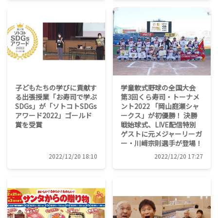
子どもたちの学びに貢献す
学童軟式野球の全国大会
る出張授業「お寿司で学ぶ
第3回くら寿司・トーナメ
SDGs」が「ソトコトSDGs
ント2022 「岡山庭瀬シャ
アワード2022」ゴールド
ークス」が初優勝！ 決勝
賞を受賞
戦始球式、LIVE配信特別
ゲストに元メジャーリーガ
ー・川﨑宗則選手が登場！
2022/12/20 18:10
2022/12/20 17:27