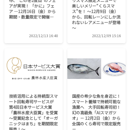
中、“この冬2度目”のフェ
リスマス限定メニューで
アが実現！ 「かに」フェ
楽しいメリー“くらスマ
ア ―12月16日（金）から
ス”を！ ～12月9日（金）
期間・数量限定で開催―
から、回転レーンにしか流
れないレアメニューが登場
～
2022/12/13 16:40
2022/12/09 15:16
技術活用による持続型スマ
国産の希少な魚を身近に！
ート回転寿司サービスが
スマート養殖で持続可能な
第4回日本サービス大賞
漁業へ 大手回転寿司初！
「農林水産大臣賞」を受賞
幻の高級魚「AIスマガツ
～受賞記念として「オーガ
オ」－ 12月2日（金）から
ニックはまち」を期間限定
全国のくら寿司で限定販売
販売！～
－