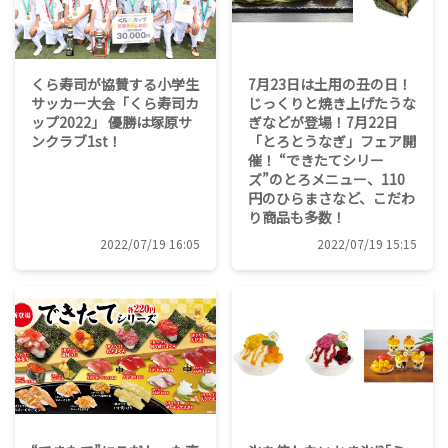
くら寿司が協賛する小学生
7月23日は土用の丑の日！
サッカー大会「くら寿司カ
じっくりと焼き上げたうな
ップ2022」 優勝は塚原サ
ぎなどが登場！7月22日
ンクラブ1st！
「とろとうなぎ」フェア開
催！ “できたてシリー
ズ”のとろメニュー、110
円のひらまさなど、こだわ
り商品も多数！
2022/07/19 16:05
2022/07/19 15:15