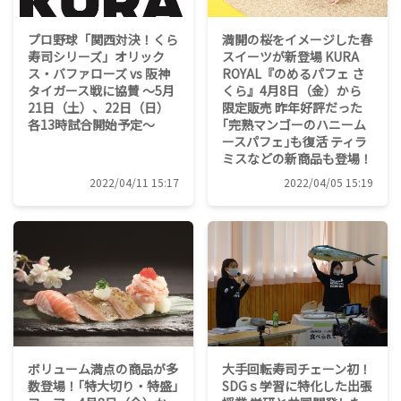
プロ野球「関西対決！くら
満開の桜をイメージした春
寿司シリーズ」オリック
スイーツが新登場 KURA
ス・バファローズ vs 阪神
ROYAL『のめるパフェ さ
タイガース戦に協賛 ～5月
くら』4月8日（金）から
21日（土）、22日（日）
限定販売 昨年好評だった
各13時試合開始予定～
｢完熟マンゴーのハニーム
ースパフェ｣も復活 ティラ
ミスなどの新商品も登場！
2022/04/11 15:17
2022/04/05 15:19
ボリューム満点の商品が多
大手回転寿司チェーン初！
数登場！｢特大切り・特盛｣
SDGｓ学習に特化した出張