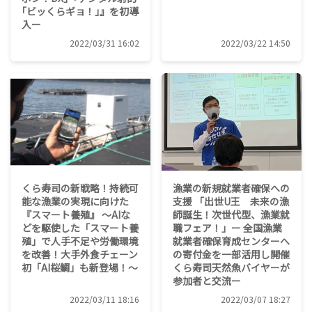
｢ビッくらギョ！｣』を初導
入ー
2022/03/31 16:02
2022/03/22 14:50
くら寿司の新戦略！持続可
漁業の新規就業者確保への
能な漁業の実現に向けた
支援 「出世U王 未来の漁
『スマート養殖』 ～AIな
師誕生！次世代型、漁業就
どを駆使した「スマート養
職フェア！」ー 全国漁業
殖」で人手不足や労働環境
就業者確保育成センターへ
を改善！大手外食チェーン
の寄付金を一部活用し開催
初「AI桜鯛」も新登場！～
くら寿司天然魚バイヤーが
参加者と交流ー
2022/03/11 18:16
2022/03/07 18:27