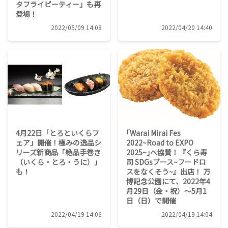
タフライピーティー」も再
登場！
2022/05/09 14:08
2022/04/20 14:40
4月22日「とろといくらフ
｢Warai Mirai Fes
ェア」開催！極みの逸品シ
2022~Road to EXPO
リーズ新商品「絶品手巻き
2025~｣へ協賛！『くら寿
（いくら・とろ・うに）」
司 SDGsブース~フードロ
も！
スをなくそう~』出店！ 万
博記念公園にて、2022年4
月29日（金・祝）〜5月1
日（日）で開催
2022/04/19 14:06
2022/04/19 14:04