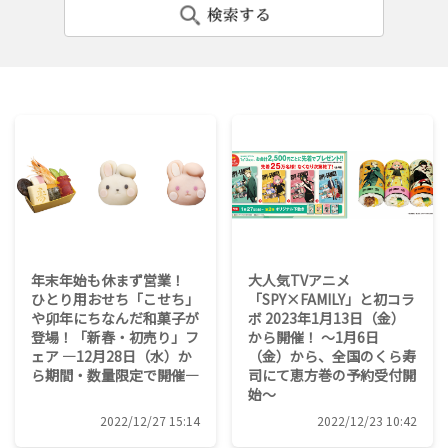
年末年始も休まず営業！
大人気TVアニメ
ひとり用おせち「こせち」
「SPY×FAMILY」と初コラ
や卯年にちなんだ和菓子が
ボ 2023年1月13日（金）
登場！「新春・初売り」フ
から開催！ ～1月6日
ェア ―12月28日（水）か
（金）から、全国のくら寿
ら期間・数量限定で開催―
司にて恵方巻の予約受付開
始～
2022/12/27 15:14
2022/12/23 10:42