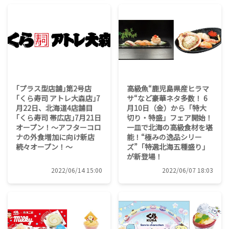
｢プラス型店舗｣第2号店
高級魚“鹿児島県産ヒラマ
｢くら寿司 アトレ大森店｣7
サ“など豪華ネタ多数！ 6
月22日、北海道4店舗目
月10日（金）から「特大
｢くら寿司 帯広店｣7月21日
切り・特盛」フェア開始！
オープン！～アフターコロ
一皿で北海の高級食材を堪
ナの外食増加に向け新店
能！“極みの逸品シリー
続々オープン！～
ズ”「特選北海五種盛り」
が新登場！
2022/06/14 15:00
2022/06/07 18:03