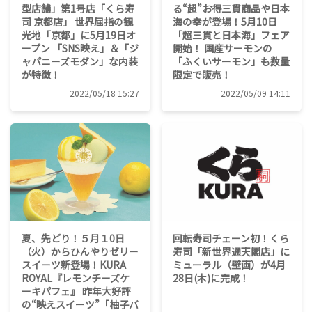
型店舗」第1号店「くら寿
る“超”お得三貫商品や日本
司 京都店」 世界屈指の観
海の幸が登場！5月10日
光地「京都」に5月19日オ
「超三貫と日本海」フェア
ープン 「SNS映え」＆「ジ
開始！ 国産サーモンの
ャパニーズモダン」な内装
「ふくいサーモン」も数量
が特徴！
限定で販売！
2022/05/18 15:27
2022/05/09 14:11
夏、先どり！５月１0日
回転寿司チェーン初！くら
（火）からひんやりゼリー
寿司「新世界通天閣店」に
スイーツ新登場！KURA
ミューラル（壁画）が4月
ROYAL『レモンチーズケ
28日(木)に完成！
ーキパフェ』 昨年大好評
の“映えスイーツ”「柚子バ