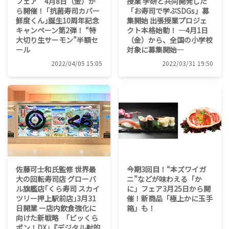
フェア 4月8日（金）か
授業 学研と共同開発した
ら開催！ ｢抗菌寿司カバー
「お寿司で学ぶSDGs」募
鮮度くん｣誕生10周年記念
集開始 出張授業プロジェ
キャンペーン第2弾！ “特
クト本格始動！ ―4月1日
大切り生サーモン”半額セ
（金）から、全国の小学校
ール
対象に募集開始―
2022/04/05 15:05
2022/03/31 19:50
佐藤可士和氏監修 世界最
今期3回目！“本ズワイガ
大の回転寿司店 グローバ
ニ”などが味わえる「か
ル旗艦店｢くら寿司 スカイ
に」フェア3月25日から開
ツリー押上駅前店｣3月31
催！新商品「極上かに玉手
日開業 ー店内飲食強化に
箱」も！
向けた新戦略 ｢ビッくら
ポン！DX｣『デジタル射的