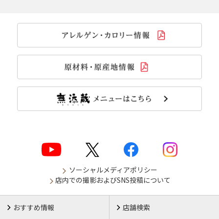
87kcal
88kcal
【提供エリア】
全店舗
【提供エリア】
全店舗
ゆずかれい
まぐろアボカドチーズ
【お持ち帰り】
可
【お持ち帰り】
可
115円
115円
90kcal
125kcal
【提供エリア】
全店舗
【提供エリア】
全店舗
【お持ち帰り】
可
【お持ち帰り】
可
禁断のにんにくMAXまぜそ
天然だしうどん
※シャリハーフ非対応。
熟成 真鯛(一貫)
とろける上煮穴子（一貫）
キャッサバ芋フライ
カットパイン
ば
250円
140円
160円
240円
220円
880円
227kcal
41kcal
52kcal
157kcal
43kcal
コーン
照り焼きチキン
776kcal
【提供エリア】
全店舗
【提供エリア】
西日本・九
【提供エリア】
全店舗
【提供エリア】
九州
【提供エリア】
全店舗
【提供エリア】
全店舗
【お持ち帰り】
不可
115円
115円
州
【お持ち帰り】
可
【お持ち帰り】
不可
【お持ち帰り】
不可
【お持ち帰り】
不可
169kcal
139kcal
【お持ち帰り】
可
【提供エリア】
全店舗
【提供エリア】
全店舗
【お持ち帰り】
可
【お持ち帰り】
可
ソーシャルメディアポリシー
紋甲いか
大葉松いか
店内での撮影およびSNS投稿について
115円
115円
69kcal
73kcal
おすすめ情報
店舗検索
【提供エリア】
全店舗
【提供エリア】
全店舗