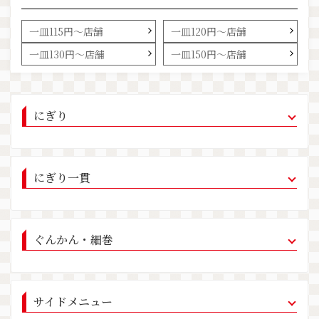
一皿115円〜店舗
一皿120円〜店舗
一皿130円〜店舗
一皿150円〜店舗
にぎり
にぎり一貫
ぐんかん・細巻
超熟成 かれい
熟成びんちょうまぐろ
115円
115円
サイドメニュー
80kcal
82kcal
【提供エリア】
全店舗
【提供エリア】
全店舗