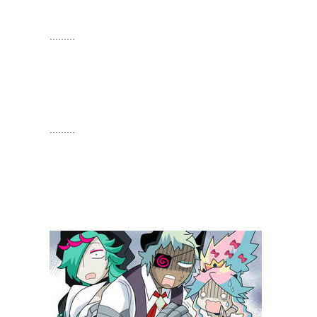
.........
.........