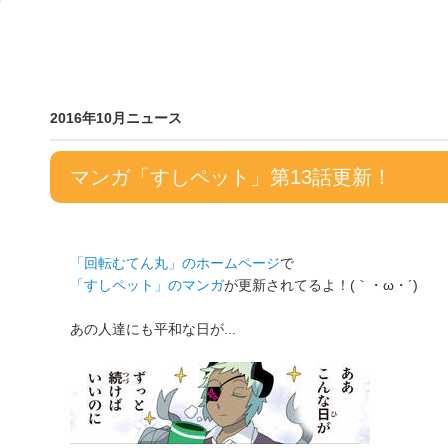
2016年10月ニュース
マンガ「すしペット」第13話更新！
「回転むてん丸」のホームページ
で
「すしペット」のマンガ
が更新されてるよ！(｀・ω・´)
あの人達にも平和な日が...