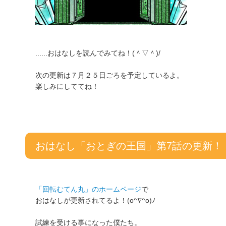
......おはなしを読んでみてね！(＾▽＾)/
次の更新は７月２５日ごろを予定しているよ。
楽しみにしててね！
おはなし「おとぎの王国」第7話の更新！
「回転むてん丸」のホームページ
で
おはなしが更新されてるよ！(o^∇^o)ﾉ
試練を受ける事になった僕たち。